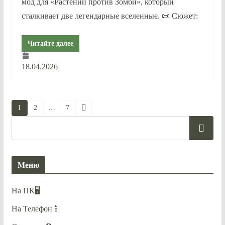
мод для «Растений против Зомби», который
сталкивает две легендарные вселенные. 📜 Сюжет:
Читайте далее
18.04.2026
Пагинация
1
2
…
7
записей
Поиск
Меню
На ПК🖥️
На Телефон📱